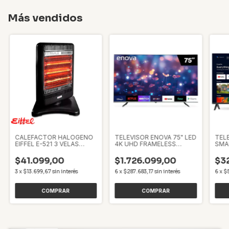
Más vendidos
CALEFACTOR HALOGENO
TELEVISOR ENOVA 75" LED
TELE
EIFFEL E-521 3 VELAS
4K UHD FRAMELESS
SMA
C/GIRO
GOOGLE TV
GOO
$41.099,00
$1.726.099,00
$3
3
x
$13.699,67
sin interés
6
x
$287.683,17
sin interés
6
x
$5