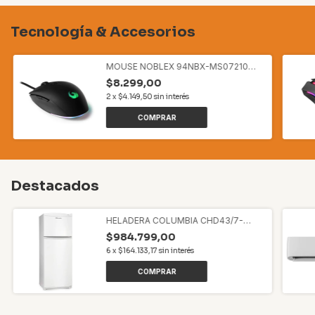
Tecnología & Accesorios
MOUSE NOBLEX 94NBX-MS07210
GAMING C/LUZ
$8.299,00
2
x
$4.149,50
sin interés
Destacados
HELADERA COLUMBIA CHD43/7-
CHD43/9 414LTS BLANCA
$984.799,00
6
x
$164.133,17
sin interés