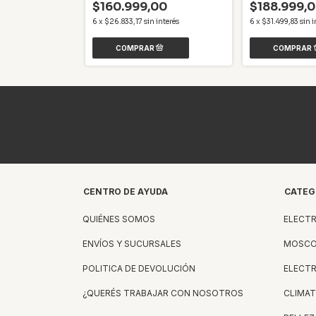
00
$160.999,00
$188.999,
interés
6
x
$26.833,17
sin interés
6
x
$31.499,83
sin i
CENTRO DE AYUDA
CATEG
QUIÉNES SOMOS
ELECT
ENVÍOS Y SUCURSALES
MOSCO
POLITICA DE DEVOLUCIÓN
ELECT
¿QUERÉS TRABAJAR CON NOSOTROS
CLIMAT