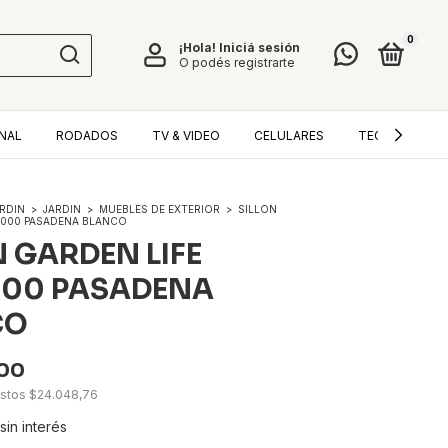
0
¡Hola!
Iniciá sesión
O podés registrarte
NAL
RODADOS
TV & VIDEO
CELULARES
TECNOLOGÍA
ARDIN
>
JARDIN
>
MUEBLES DE EXTERIOR
>
SILLON
0000 PASADENA BLANCO
N GARDEN LIFE
00 PASADENA
CO
,00
estos
$24.048,76
sin interés