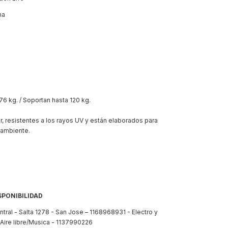
na
.76 kg. / Soportan hasta 120 kg.
ar, resistentes a los rayos UV y están elaborados para
 ambiente.
SPONIBILIDAD
tral - Salta 1278 - San Jose – 1168968931 - Electro y
ire libre/Musica - 1137990226