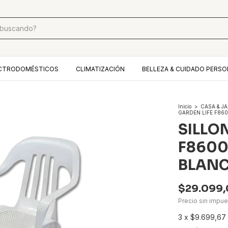
CTRODOMÉSTICOS
CLIMATIZACIÓN
BELLEZA & CUIDADO PERSO
Inicio
>
CASA & J
GARDEN LIFE F86
SILLO
F8600
BLAN
$29.099
Precio sin impu
3
x
$9.699,67