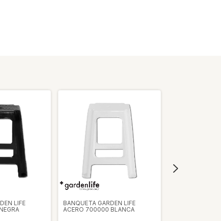
DEN LIFE
BANQUETA GARDEN LIFE
MESA RECTANG
 NEGRA
ACERO 700000 BLANCA
LIFE F421001 BA
NEGRA