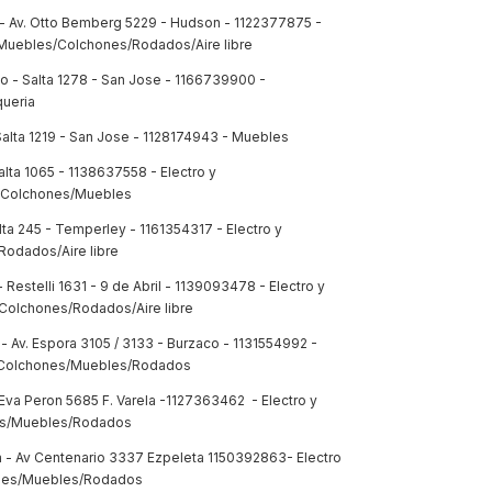
- Av. Otto Bemberg 5229 - Hudson - 1122377875 -
/Muebles/Colchones/Rodados/Aire libre
 - Salta 1278 - San Jose - 1166739900 -
ueria
alta 1219 - San Jose - 1128174943 - Muebles
Salta 1065 - 1138637558 - Electro y
/Colchones/Muebles
lta 245 - Temperley - 1161354317 - Electro y
odados/Aire libre
- Restelli 1631 - 9 de Abril - 1139093478 - Electro y
olchones/Rodados/Aire libre
- Av. Espora 3105 / 3133 - Burzaco - 1131554992 -
r/Colchones/Muebles/Rodados
 Eva Peron 5685 F. Varela -1127363462 - Electro y
es/Muebles/Rodados
a - Av Centenario 3337 Ezpeleta 1150392863- Electro
nes/Muebles/Rodados