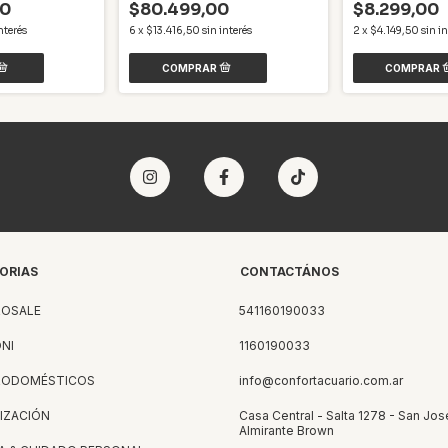
00
$80.499,00
$8.299,00
nterés
6
x
$13.416,50
sin interés
2
x
$4.149,50
sin in
ORIAS
CONTACTÁNOS
ROSALE
541160190033
NI
1160190033
RODOMÉSTICOS
info@confortacuario.com.ar
IZACIÓN
Casa Central - Salta 1278 - San Jos
Almirante Brown