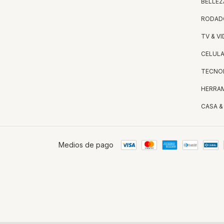
BELLEZ
RODAD
TV & V
CELUL
TECNO
HERRA
CASA &
Medios de pago