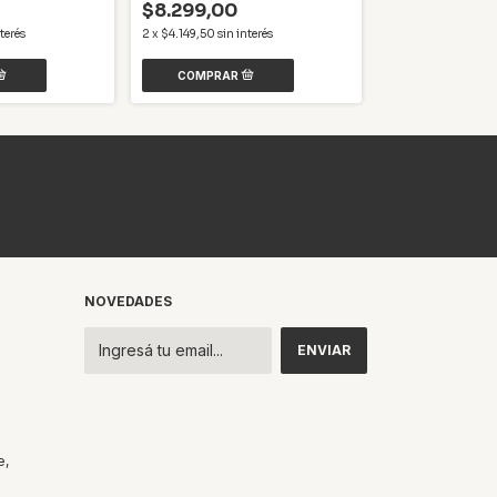
$8.299,00
$82.399,00
terés
2
x
$4.149,50
sin interés
6
x
$13.733,17
sin i
NOVEDADES
e,