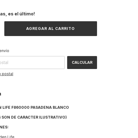
das, es el último!
CAMBIAR CP
 CP:
envío
CALCULAR
 postal
n
N LIFE F860000 PASADENA BLANCO
 SON DE CARACTER ILUSTRATIVO)
NES:
rden Life