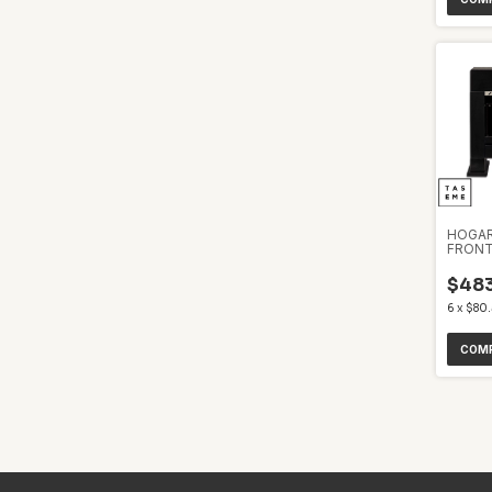
HOGAR
FRONT
$483
6
x
$80.