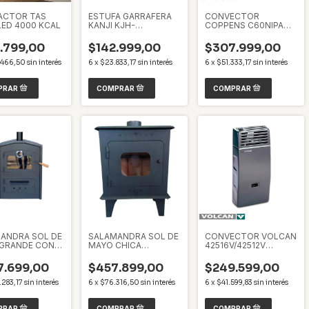
ACTOR TAS
ESTUFA GARRAFERA
CONVECTOR
LED 4000 KCAL
KANJI KJH-
COPPENS C60NIPAM
HEATGASBTL4000G
6000 TN IZQ. PELTRE
NEGRO & GRIS
II ACERO MULTIGAS
.799,00
$142.999,00
$307.999,00
.466,50
sin interés
6
x
$23.833,17
sin interés
6
x
$51.333,17
sin interés
ANDRA SOL DE
SALAMANDRA SOL DE
CONVECTOR VOLCAN
GRANDE CON
MAYO CHICA
42516V/42512V
O
16000KCA
2500KCAL MULTIGAS
17.699,00
$457.899,00
$249.599,00
.283,17
sin interés
6
x
$76.316,50
sin interés
6
x
$41.599,83
sin interés