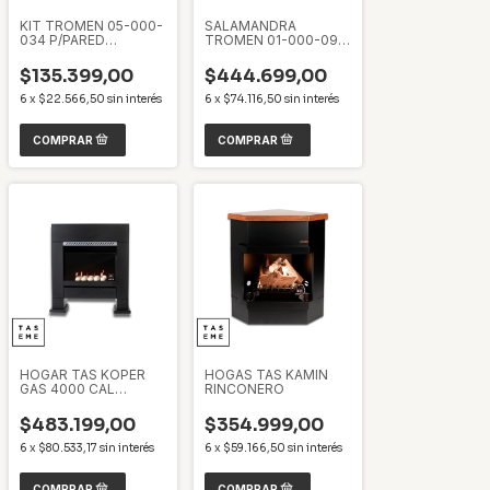
KIT TROMEN 05-000-
SALAMANDRA
034 P/PARED
TROMEN 01-000-093
ENLOZADO 4"
AUSTRAL A7
$135.399,00
$444.699,00
6
x
$22.566,50
sin interés
6
x
$74.116,50
sin interés
HOGAR TAS KOPER
HOGAS TAS KAMIN
GAS 4000 CAL
RINCONERO
FRONTAL NEGRO
$483.199,00
$354.999,00
6
x
$80.533,17
sin interés
6
x
$59.166,50
sin interés