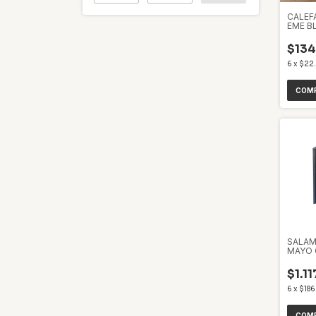
CALEF
EME B
$134
6
x
$22
SALAM
MAYO 
HORN
$1.1
6
x
$186