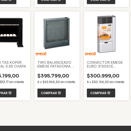
 TAS KOPER
TIRO BALANCEADO
CONVECTOR EMEGE
AL 0.65 CHAPA
EMEGE PATAGONIA
EURO 3130SCE
9030TB 3000KCAL
3000KCAL MULTIGAS
GAS
.199,00
$395.799,00
$300.999,00
LICUADO/NATURAL
533,17
sin interés
6
x
$65.966,50
sin interés
6
x
$50.166,50
sin interés