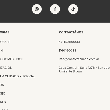
ORIAS
CONTACTÁNOS
ROSALE
541160190033
NI
1160190033
RODOMÉSTICOS
info@confortacuario.com.ar
IZACIÓN
Casa Central - Salta 1278 - San Jos
Almirante Brown
A & CUIDADO PERSONAL
OS
IDEO
ARES