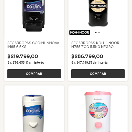
SECARROPAS CODINI INNOVA
SECARROPAS KOH-I-NOOR
IN65 6.5KG
N755/ECO 5.5KG NEGRO
$219.799,00
$286.799,00
6
x
$36.633,17
sin interés
6
x
$47.799,83
sin interés