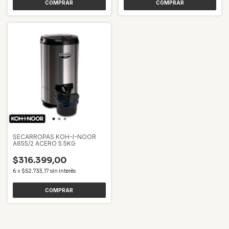
SECARROPAS KOH-I-NOOR
A655/2 ACERO 5.5KG
$316.399,00
6
x
$52.733,17
sin interés