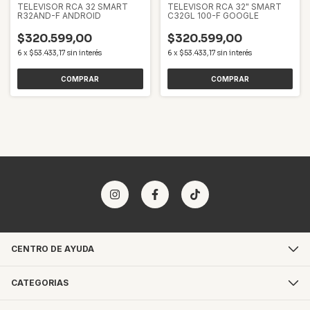
TELEVISOR RCA 32 SMART
TELEVISOR RCA 32" SMART
R32AND-F ANDROID
C32GL 100-F GOOGLE
$320.599,00
$320.599,00
6
x
$53.433,17
sin interés
6
x
$53.433,17
sin interés
CENTRO DE AYUDA
CATEGORIAS