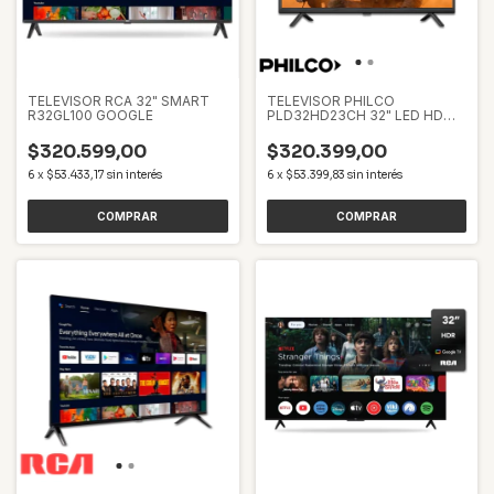
TELEVISOR RCA 32" SMART
TELEVISOR PHILCO
R32GL100 GOOGLE
PLD32HD23CH 32" LED HD
USB
$320.599,00
$320.399,00
6
x
$53.433,17
sin interés
6
x
$53.399,83
sin interés