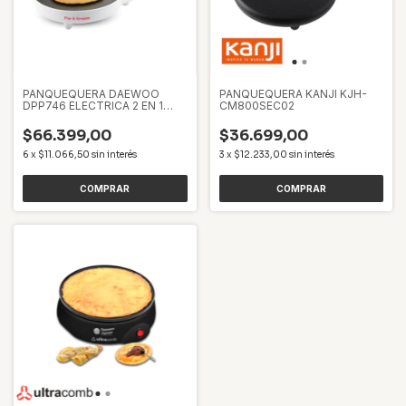
PANQUEQUERA DAEWOO
PANQUEQUERA KANJI KJH-
DPP746 ELECTRICA 2 EN 1
CM800SEC02
POP & CREPPE
$66.399,00
$36.699,00
6
x
$11.066,50
sin interés
3
x
$12.233,00
sin interés